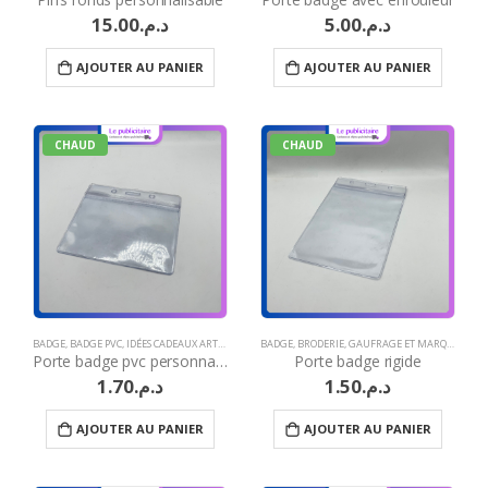
15.00
د.م.
5.00
د.م.
AJOUTER AU PANIER
AJOUTER AU PANIER
CHAUD
CHAUD
BADGE
,
BADGE PVC
,
IDÉES CADEAUX ARTISANAT MAROCAIN
BADGE
,
BRODERIE
,
IDÉES CADEAUX BTP
,
GAUFRAGE ET MARQUAGE À CHAUD
,
IDÉES CADEAUX B
Porte badge pvc personnalisé
Porte badge rigide
1.70
د.م.
1.50
د.م.
AJOUTER AU PANIER
AJOUTER AU PANIER