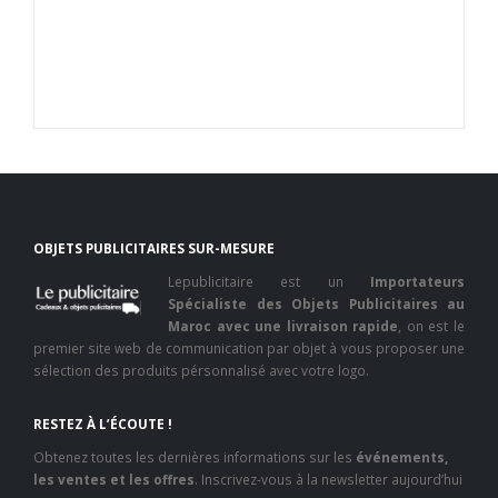
OBJETS PUBLICITAIRES SUR-MESURE
Lepublicitaire est un
Importateurs
Spécialiste des Objets Publicitaires au
Maroc avec une livraison rapide
, on est le
premier site web de communication par objet à vous proposer une
sélection des produits pérsonnalisé avec votre logo.
RESTEZ À L’ÉCOUTE !
Obtenez toutes les dernières informations sur les
événements,
les ventes et les offres
. Inscrivez-vous à la newsletter aujourd’hui