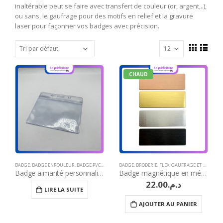
inaltérable peut se faire avec transfert de couleur (or, argent,..),
ou sans, le gaufrage pour des motifs en relief et la gravure
laser pour façonner vos badges avec précision.
CHAUD
BADGE
,
BADGE ENROULEUR
,
BADGE PVC
,
BRODERIE
BADGE
,
CADEAU JOURNÉE DE LA FEMME
,
BRODERIE
,
FLEX
,
GAUFRAGE ET MARQUAGE À CHAUD
,
CADEAUX JO
Badge aimanté personnalisé Maroc
Badge magnétique en métal
22.00
د.م.
LIRE LA SUITE
AJOUTER AU PANIER