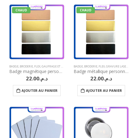
CHAUD
CHAUD
BADGE
,
BRODERIE
,
FLEX
,
GAUFRAGE ET MARQUAGE À CHAUD
BADGE
,
BRODERIE
,
GRAVURE LASER
,
FLEX
,
GRAVURE LASER
,
IDÉES CADEAUX A
,
IDÉES 
Badge magnétique personnalisé publicitaire
Badge métallique personnalisable
22.00
د.م.
22.00
د.م.
AJOUTER AU PANIER
AJOUTER AU PANIER