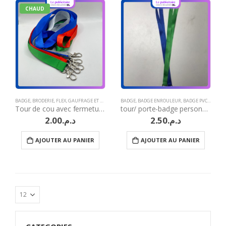
CHAUD
BADGE
,
BRODERIE
,
FLEX
,
GAUFRAGE ET MARQUAGE À CHAUD
BADGE
,
BADGE ENROULEUR
,
GRAVURE LASER
,
BADGE PVC
,
IDÉES CADEAUX N
,
BRODER
Tour de cou avec fermeture métallique
tour/ porte-badge personnalisé Maroc
2.00
د.م.
2.50
د.م.
AJOUTER AU PANIER
AJOUTER AU PANIER