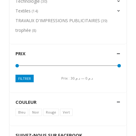
Technologie
(30)
Textiles
(14)
TRAVAUX D'IMPRESSIONS PUBLICITAIRES
(39)
trophée
(8)
PRIX
Prix :
د.م.30
—
د.م.0
FILTRER
Prix
Prix
min
max
COULEUR
Bleu
Noir
Rouge
Vert
SUIVEZ-NOUS SUR FACEBOOK