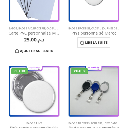
BADGE
,
BADGE PVC
,
BRODERIE
,
CADEAU JOURNÉE DE LA FEMME
BADGE
,
BRODERIE
,
COFFRET STYLO PERSONNALISE M
,
CADEAU JOURNÉE DE LA FEMME
Carte PVC personnalisé Maroc
Pin’s personnalisé Maroc
25.00
د.م.
LIRE LA SUITE
AJOUTER AU PANIER
CHAUD
CHAUD
BADGE
,
PIN’S
BADGE
,
BADGE ENROULEUR
,
IDÉES CADEAUX ARTISANAT MAROCAIN
Pin’s ronds personnalisable
Porte badge avec enrouleur