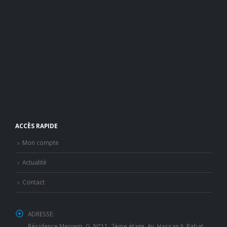
ACCÈS RAPIDE
Mon compte
Actualité
Contact
ADRESSE:
Résidence Meryem, G, N°11, 2ème étage, Av. Hassan II, Rabat