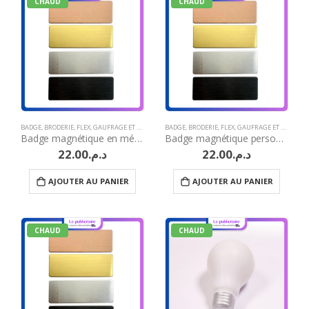
CHAUD
CHAUD
BADGE
,
BRODERIE
,
FLEX
,
GAUFRAGE ET MARQUAGE À CHAUD
BADGE
,
BRODERIE
,
GRAVURE LASER
,
FLEX
,
GAUFRAGE ET MARQUAGE À CHAUD
,
IDÉES CADEAUX H
Badge magnétique en métal
Badge magnétique personnalisé publicitaire
22.00
د.م.
22.00
د.م.
AJOUTER AU PANIER
AJOUTER AU PANIER
CHAUD
CHAUD