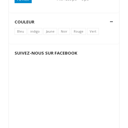
Prix
Prix
min
max
COULEUR
Bleu
indigo
Jaune
Noir
Rouge
Vert
SUIVEZ-NOUS SUR FACEBOOK