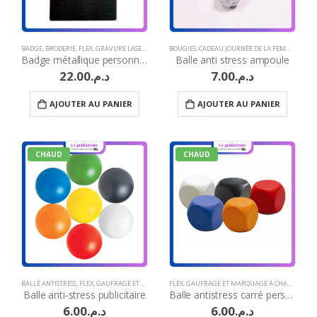
BADGE
,
BRODERIE
,
FLEX
,
GRAVURE LASER
,
IDÉES CADEAUX POUR LE (SIB)
BOUGIES
,
CADEAU JOURNÉE DE LA FEMME
,
IDÉES CADEAUX POUR LE 
,
CADE
Badge métallique personnalisable
Balle anti stress ampoule
22.00
د.م.
7.00
د.م.
AJOUTER AU PANIER
AJOUTER AU PANIER
CHAUD
CHAUD
BALLE ANTISTRESS
,
FLEX
,
GAUFRAGE ET MARQUAGE À CHAUD
FLEX
,
GAUFRAGE ET MARQUAGE À CHAUD
,
GRAVURE LASER
,
IDÉES CADEAUX 
,
GRAV
Balle anti-stress publicitaire
Balle antistress carré personnalisable
6.00
د.م.
6.00
د.م.