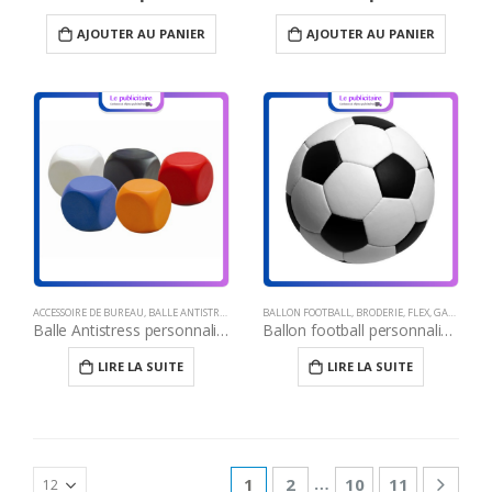
AJOUTER AU PANIER
AJOUTER AU PANIER
ACCESSOIRE DE BUREAU
,
BALLE ANTISTRESS
,
BRODERIE
BALLON FOOTBALL
,
CADEAU JOURNÉE DE LA FEMME
,
BRODERIE
,
FLEX
,
GAUFRAGE ET MARQUAGE À CHAUD
,
CADEAUX 
Balle Antistress personnalisé Maroc
Ballon football personnalisé Maroc
LIRE LA SUITE
LIRE LA SUITE
…
1
2
10
11