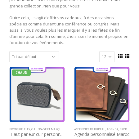
grande collection, rien que pour vous!
Outre cela, il s’agit d’offrir vos cadeaux, à des occasions
spéciales comme durant une conférence ou congrès. Mais
aussi si vous voulez plus les marquer, il y a les fêtes de fin
d’année pour cela. En somme, choisissez le moment propice en
fonction de vos évènements.
CHAUD
BRODERIE
,
FLEX
,
GAUFRAGE ET MARQUAGE À CHAUD
ACCESSOIRE DE BUREAU
,
GRAVURE LASER
,
HAUT-PARLEURS
,
AGENDA
,
BRODERIE
,
IDÉES C
,
FLE
Haut parleur cuir personnalisable
Agenda personnalisé Maroc