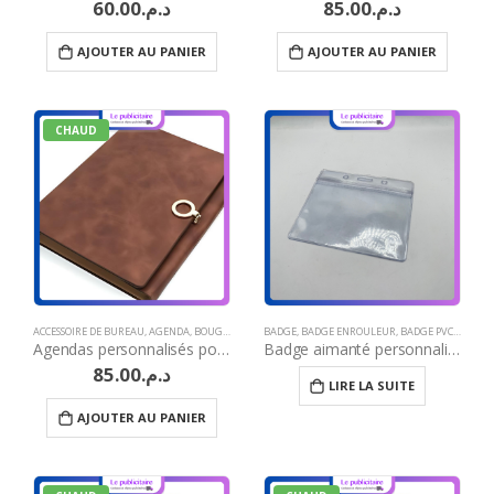
60.00
د.م.
85.00
د.م.
AJOUTER AU PANIER
AJOUTER AU PANIER
CHAUD
ACCESSOIRE DE BUREAU
,
AGENDA
,
BOUGIES
,
BRODERIE
BADGE
,
CADEAU JOURNÉE DE LA FEMME
,
BADGE ENROULEUR
,
BADGE PVC
,
CADEAUX
,
BRODER
Agendas personnalisés pour entreprises
Badge aimanté personnalisé Maroc
85.00
د.م.
LIRE LA SUITE
AJOUTER AU PANIER