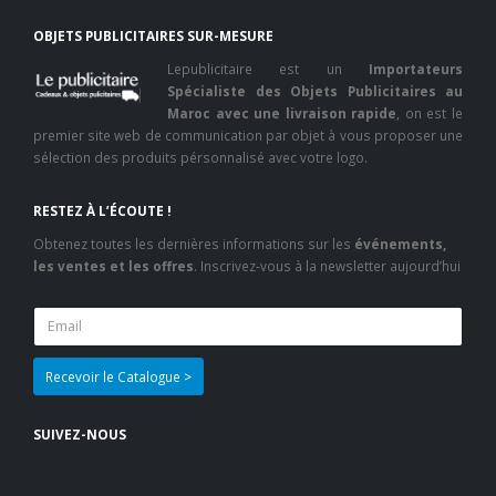
OBJETS PUBLICITAIRES SUR-MESURE
Lepublicitaire est un
Importateurs
Spécialiste des Objets Publicitaires au
Maroc avec une livraison rapide
, on est le
premier site web de communication par objet à vous proposer une
sélection des produits pérsonnalisé avec votre logo.
RESTEZ À L’ÉCOUTE !
Obtenez toutes les dernières informations sur les
événements,
les ventes et les offres
. Inscrivez-vous à la newsletter aujourd’hui
SUIVEZ-NOUS