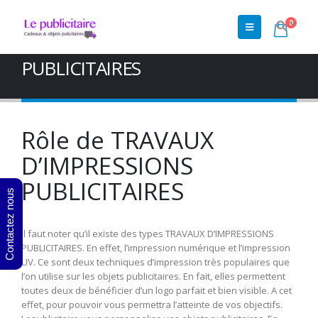
0
Accueil
»
Shop
»
TRAVAUX D'IMPRESSIONS PUBLICITAIRES
TRAVAUX D'IMPRESSIONS
PUBLICITAIRES
Rôle de TRAVAUX
D’IMPRESSIONS
PUBLICITAIRES
Contactez nous
Il faut noter qu’il existe des types TRAVAUX D’IMPRESSIONS
PUBLICITAIRES. En effet, l’impression numérique et l’impression
UV. Ce sont deux techniques d’impression très populaires que
l’on utilise sur les objets publicitaires. En fait, elles permettent
toutes deux de bénéficier d’un logo parfait et bien visible. A cet
effet, pour pouvoir vous permettra l’atteinte de vos objectifs.