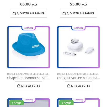
65.00
د.م.
55.00
د.م.
AJOUTER AU PANIER
AJOUTER AU PANIER
BRODERIE
,
CADEAU JOURNÉE DE LA FEMME
,
CADEAUX JOURNÉE DE LA FEMME MAROC
BRODERIE
,
CADEAU JOURNÉE DE LA FEMME
,
CHAPEAU
,
CHA
,
Chapeau personnalisé Maroc
chargeur voiture personnalisé Maroc
LIRE LA SUITE
LIRE LA SUITE
CHAUD
CHAUD