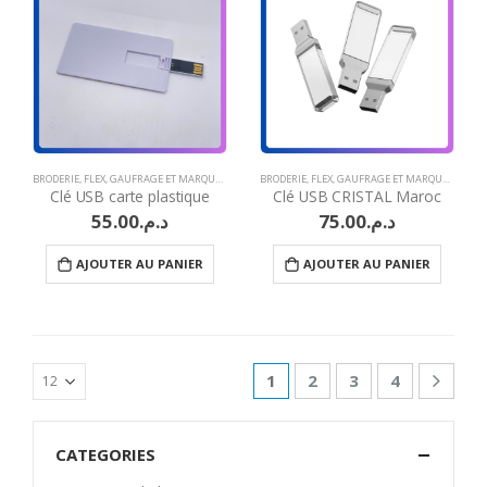
BRODERIE
,
FLEX
,
GAUFRAGE ET MARQUAGE À CHAUD
BRODERIE
,
GRAVURE LASER
,
FLEX
,
GAUFRAGE ET MARQUAGE À CHAUD
,
IDÉES CADEAUX ARTISAN
Clé USB carte plastique
Clé USB CRISTAL Maroc
55.00
د.م.
75.00
د.م.
AJOUTER AU PANIER
AJOUTER AU PANIER
1
2
3
4
CATEGORIES