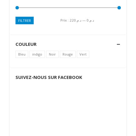
Prix :
د.م.220
—
د.م.0
FILTRER
Prix
Prix
min
max
COULEUR
Bleu
indigo
Noir
Rouge
Vert
SUIVEZ-NOUS SUR FACEBOOK