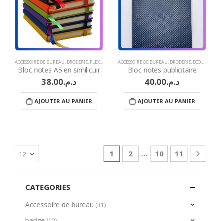
ACCESSOIRE DE BUREAU
,
BRODERIE
,
FLEX
,
GAUFRAGE ET MARQUAGE À CHAUD
ACCESSOIRE DE BUREAU
,
BRODERIE
,
GRAVURE LASER
,
ECOLINES/OBJETS PUBLICITAIRE ECOLOGIQUE
,
I
Bloc notes A5 en similicuir
Bloc notes publicitaire
38.00
د.م.
40.00
د.م.
AJOUTER AU PANIER
AJOUTER AU PANIER
…
1
2
10
11
CATEGORIES
Accessoire de bureau
(31)
badge
(12)