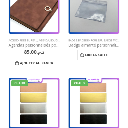
ACCESSOIRE DE BUREAU
,
AGENDA
,
BOUGIES
,
BRODERIE
BADGE
,
CADEAU JOURNÉE DE LA FEMME
,
BADGE ENROULEUR
,
BADGE PVC
,
CADEAUX
,
BRODER
Agendas personnalisés pour entreprises
Badge aimanté personnalisé Maroc
85.00
د.م.
LIRE LA SUITE
AJOUTER AU PANIER
CHAUD
CHAUD