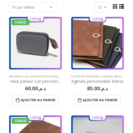
CHAUD
BRODERIE
,
FLEX
,
GAUFRAGE ET MARQUAGE À CHAUD
ACCESSOIRE DE BUREAU
,
GRAVURE LASER
,
HAUT-PARLEURS
,
AGENDA
,
BRODERIE
,
IDÉES C
,
FLE
Haut parleur cuir personnalisable
Agenda personnalisé Maroc
60.00
د.م.
85.00
د.م.
AJOUTER AU PANIER
AJOUTER AU PANIER
CHAUD