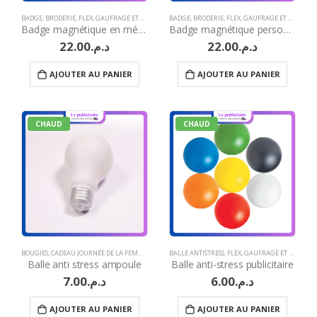
BADGE
,
BRODERIE
,
FLEX
,
GAUFRAGE ET MARQUAGE À CHAUD
BADGE
,
BRODERIE
,
GRAVURE LASER
,
FLEX
,
GAUFRAGE ET MARQUAGE À CHAUD
,
IDÉES CADEAUX H
Badge magnétique en métal
Badge magnétique personnalisé publicitaire
22.00
د.م.
22.00
د.م.
AJOUTER AU PANIER
AJOUTER AU PANIER
CHAUD
CHAUD
BOUGIES
,
CADEAU JOURNÉE DE LA FEMME
,
CADEAUX JOURNÉE DE LA FEMME CASABLANCA
BALLE ANTISTRESS
,
FLEX
,
GAUFRAGE ET MARQUAGE À CHAUD
,
CADEA
Balle anti stress ampoule
Balle anti-stress publicitaire
7.00
د.م.
6.00
د.م.
AJOUTER AU PANIER
AJOUTER AU PANIER