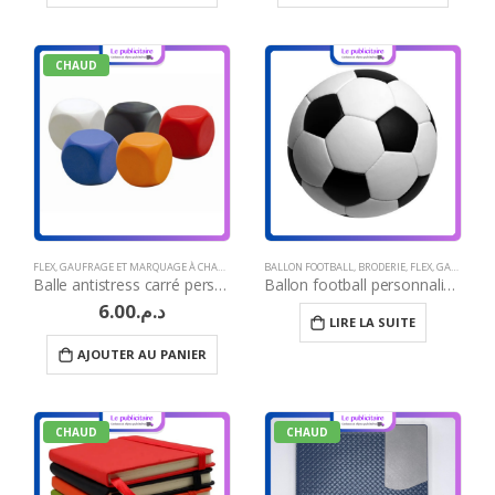
CHAUD
FLEX
,
GAUFRAGE ET MARQUAGE À CHAUD
,
GRAVURE LASER
BALLON FOOTBALL
,
IDÉES CADEAUX COMPAGNIE AÉRIEN
,
BRODERIE
,
FLEX
,
GAUFRAGE ET MARQUAGE À CHAUD
Balle antistress carré personnalisable
Ballon football personnalisé Maroc
6.00
د.م.
LIRE LA SUITE
AJOUTER AU PANIER
CHAUD
CHAUD