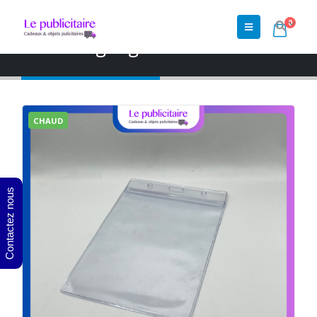
0
Accueil
»
Shop
»
badge
»
Porte badge rigide
Porte badge rigide
CHAUD
Contactez nous