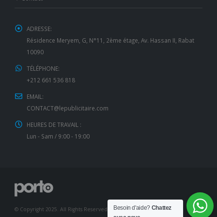
ADRESSE:
Résidence Meryem, G, N°11, 2ème étage, Av. Hassan II, Rabat
10090
TÉLÉPHONE:
+212 661 536 818
EMAIL:
CONTACT@lepublicitaire.com
HEURES DE TRAVAIL :
Lun - Sam / 9:00 - 19:00
Besoin d'aide?
Chattez
© Copyright 2025. All Rights Reserved.