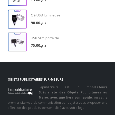
Clé USB lumineuse
90.00
د.م.
USB Slim porte clé
75.00
د.م.
OBJETS PUBLICITAIRES SUR-MESURE
Lepublicitaire est un
Importateurs
Spécialiste des Objets Publicitaires au
Maroc avec une livraison rapide
, on est le
premier site web de communication par objet à vous proposer une
sélection des produits pérsonnalisé avec votre logo.