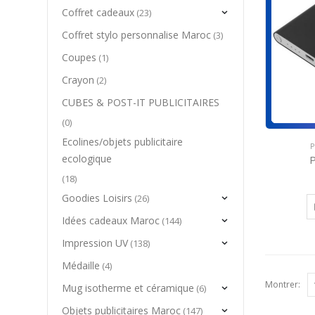
Coffret cadeaux
(23)
Coffret stylo personnalise Maroc
(3)
Coupes
(1)
Crayon
(2)
CUBES & POST-IT PUBLICITAIRES
(0)
Ecolines/objets publicitaire
P
ecologique
(18)
Goodies Loisirs
(26)
Idées cadeaux Maroc
(144)
Impression UV
(138)
Médaille
(4)
Montrer:
Mug isotherme et céramique
(6)
Objets publicitaires Maroc
(147)