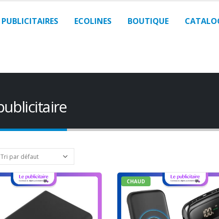
 PUBLICITAIRES
ECOLINES
BOUTIQUE
CATALO
ublicitaire
CHAUD