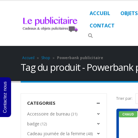
ACCUEIL
OBJETS
CONTACT
Accueil
»
Shop
»
Powerbank publicitaire
Tag du produit - Powerbank p
Contactez nous
Trier par:
CATEGORIES
Accessoire de bureau
(31)
CHAUD
badge
(12)
Cadeau journée de la femme
(48)