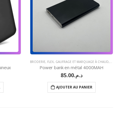
BRODERIE
,
FLEX
,
GAUFRAGE ET MARQUAGE À CHAUD
,
GRAVURE LASE
mineux
Power bank en métal 4000MAH
85.00
د.م.
R
AJOUTER AU PANIER