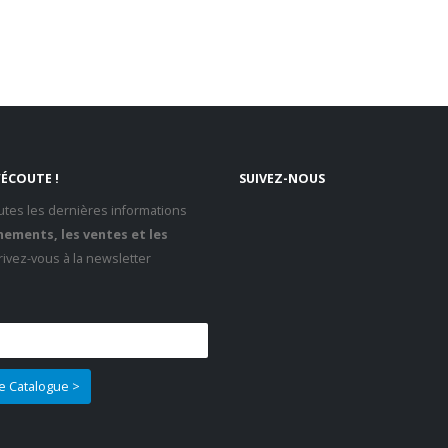
’ÉCOUTE !
SUIVEZ-NOUS
tes les dernières informations
ements, les ventes et les
crivez-vous à la newsletter