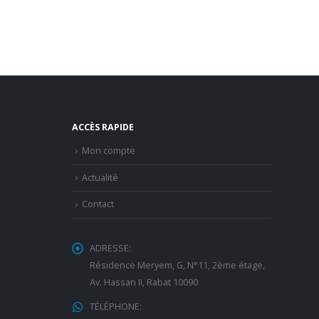
ACCÈS RAPIDE
Mon compte
Actualité
Contact
ADRESSE:
Résidence Meryem, G, N°11, 2ème étage,
Av. Hassan II, Rabat 10090
TÉLÉPHONE: