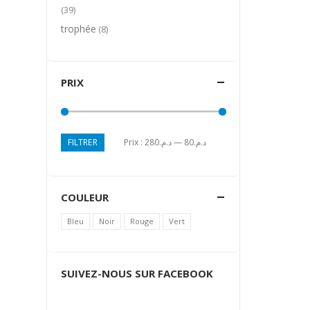
(39)
trophée
(8)
PRIX
FILTRER
Prix :
د.م.280
—
د.م.80
Prix
Prix
min
max
COULEUR
Bleu
Noir
Rouge
Vert
SUIVEZ-NOUS SUR FACEBOOK