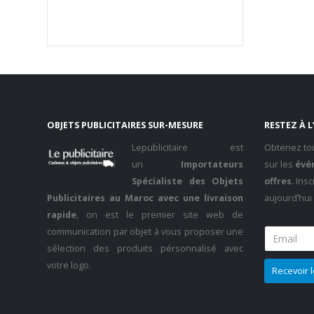
OBJETS PUBLICITAIRES SUR-MESURE
RESTEZ À L
Lepublicitaire est
Obtenez tou
un
Importateurs
sur les
évén
Spécialiste des Objets
offres
. Ins
Publicitaires au Maroc avec une livraison
aujourd’hui
rapide
, on est le premier site web de
communication par objet à vous proposer une
sélection des produits pérsonnalisé avec
votre logo.